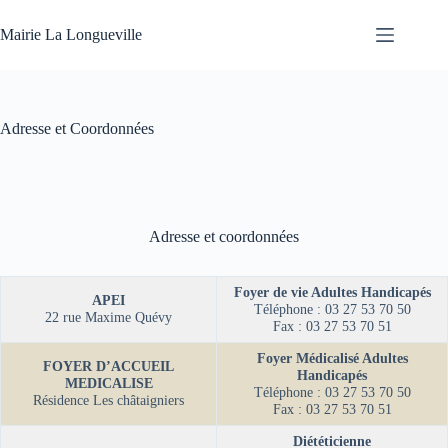
Mairie La Longueville
Adresse et Coordonnées
Adresse et coordonnées
Foyer de vie Adultes Handicapés
APEI
Téléphone : 03 27 53 70 50
22 rue Maxime Quévy
Fax : 03 27 53 70 51
Foyer Médicalisé Adultes
FOYER D’ACCUEIL
Handicapés
MEDICALISE
Téléphone : 03 27 53 70 50
Résidence Les châtaigniers
Fax : 03 27 53 70 51
Diététicienne