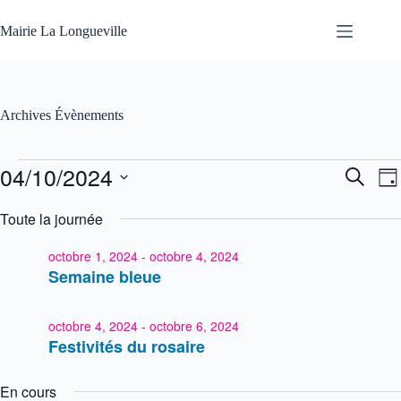
Mairie La Longueville
Archives
Évènements
04/10/2024
R
N
R
J
e
a
e
S
o
c
v
c
é
Toute la journée
h
i
u
l
h
e
g
r
e
e
r
a
octobre 1, 2024
-
octobre 4, 2024
c
c
t
r
Semaine bleue
t
h
i
c
i
e
o
h
o
e
n
n
octobre 4, 2024
-
octobre 6, 2024
e
t
d
n
Festivités du rosaire
n
e
e
a
v
z
v
u
u
En cours
i
e
n