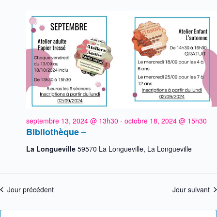
g
s
e
d
a
É
a
t
v
t
i
è
e
o
n
.
n
e
d
m
e
e
v
n
u
t
e
s
É
v
septembre 13, 2024 @ 13h30
-
octobre 18, 2024 @ 15h30
è
Bibliothèque –
n
e
La Longueville
59570 La Longueville, La Longueville
m
e
n
t
Jour précédent
Jour suivant
s